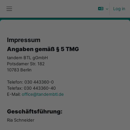
Skip to main content
Log in
Side panel
Impressum
Angaben gemäß § 5 TMG
tandem BTL gGmbH
Potsdamer Str. 182
10783 Berlin
Telefon: 030 443360-0
Telefax: 030 443360-40
E-Mail:
office@tandembtl.de
Geschäftsführung:
Ria Schneider