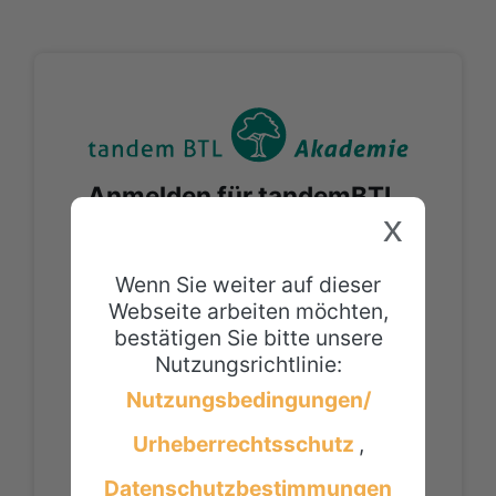
Zum Hauptinhalt
Anmelden bei 'tandem B
Anmelden für tandemBTL
x
Mitarbeiter*Innen
Login
Wenn Sie weiter auf dieser
Webseite arbeiten möchten,
bestätigen Sie bitte unsere
Anmelden für externe
Nutzungsrichtlinie:
Teilnehmer*Innen
Nutzungsbedingungen/
Anmeldename oder E-Mail
Urheberrechtsschutz
Kennwort
Datenschutzbestimmungen