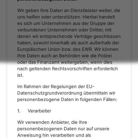
Wir geben Ihre Daten an Dienstleister weiter, die
uns helfen oder unterstützen. Hierbei handelt
es sich um Unternehmen aus der Gruppe der
verbundenen Unternehmen oder Dritter, mit
denen wir entsprechende Verträge geschlossen
haben, sowohl innerhalb als auch außerhalb der
Europäischen Union bzw. des EWR. Wir können
Ihre Daten auch an Behörden wie die Polizei
oder das Finanzamt weitergeben, wenn dies
nach geltenden Rechtsvorschriften erforderlich
ist.
Im Rahmen der Regelungen der EU-
Datenschutzgrundverordnung übermitteln wir
personenbezogene Daten in folgenden Fällen:
1. Verarbeiter
Wir verwenden Anbieter, die Ihre
personenbezogenen Daten nur auf unsere
Anweisung hin verarbeiten und als