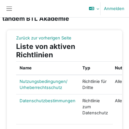
Zum Hauptinhalt
Anmelden
Website-Übersicht
tandem BTL Akademie
Zurück zur vorherigen Seite
Liste von aktiven
Richtlinien
Name
Typ
Nutzer
Nutzungsbedingungen/
Richtlinie für
Alle N
Urheberrechtsschutz
Dritte
Datenschutzbestimmungen
Richtlinie
Alle N
zum
Datenschutz